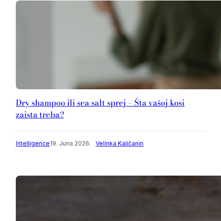
Dry shampoo ili sea salt sprej – Šta vašoj kosi
zaista treba?
Intelligence
19. Juna 2026.
Velinka Kaličanin