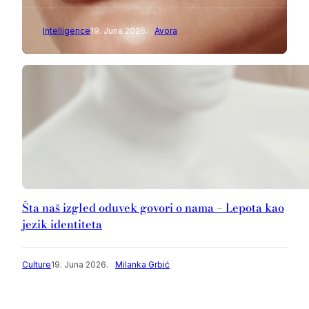
Intelligence
19. Juna 2026.
Avora
Šta naš izgled oduvek govori o nama – Lepota kao
jezik identiteta
Culture
19. Juna 2026.
Milanka Grbić