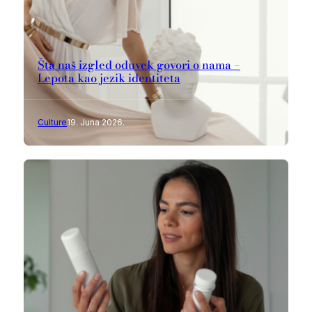
Šta naš izgled oduvek govori o nama –
Lepota kao jezik identiteta
Culture
19. Juna 2026.