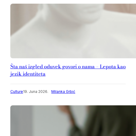
Šta naš izgled oduvek govori o nama – Lepota kao
jezik identiteta
Culture
19. Juna 2026.
Milanka Grbić