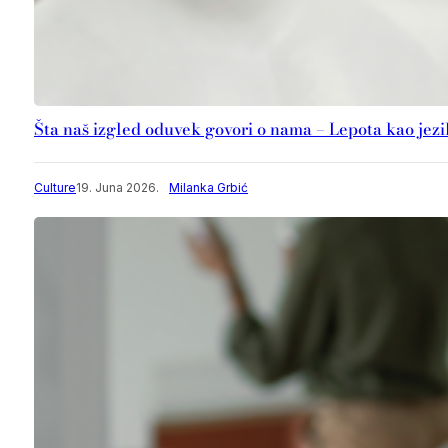
Šta naš izgled oduvek govori o nama – Lepota kao jezi
Culture
19. Juna 2026.
Milanka Grbić