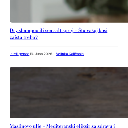
Dry shampoo ili sea salt sprej – Šta vašoj kosi
zaista treba?
Intelligence
19. Juna 2026.
Velinka Kaličanin
Maslinovo ulje – Mediteranski eliksir za zdravu i