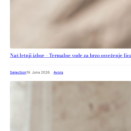
Naš letnji izbor – Termalne vode za brzo osveženje lic
Selection
19. Juna 2026.
Avora