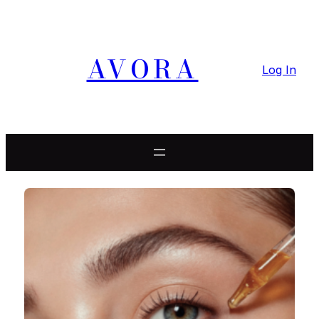
Idi
na
sadržaj
AVORA
Log In