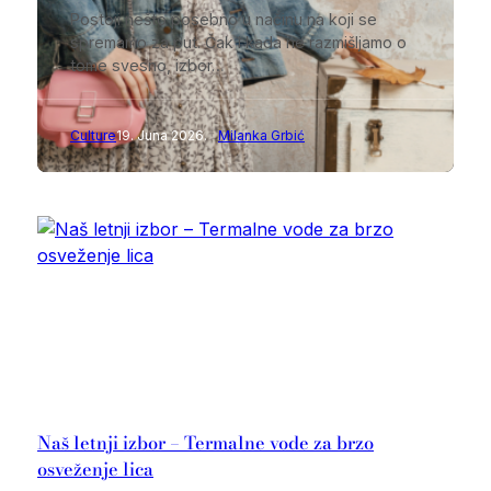
Postoji nešto posebno u načinu na koji se
spremamo za put. Čak i kada ne razmišljamo o
tome svesno, izbor…
Culture
19. Juna 2026.
Milanka Grbić
Naš letnji izbor – Termalne vode za brzo
osveženje lica