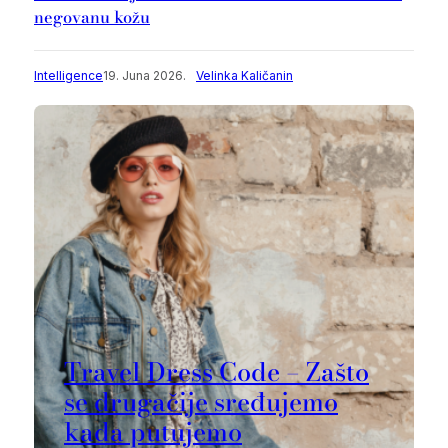
negovanu kožu
Intelligence
19. Juna 2026.
Velinka Kaličanin
Travel Dress Code – Zašto
se drugačije sređujemo
kada putujemo