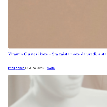
Vitamin C u nezi kože – Šta zaista može da uradi, a št
Intelligence
19. Juna 2026.
Avora