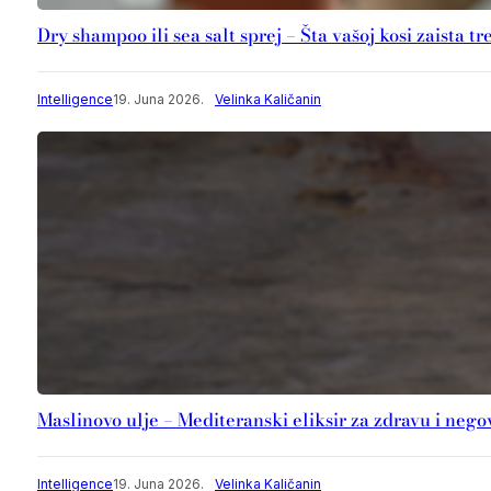
Dry shampoo ili sea salt sprej – Šta vašoj kosi zaista t
Intelligence
19. Juna 2026.
Velinka Kaličanin
Maslinovo ulje – Mediteranski eliksir za zdravu i neg
Intelligence
19. Juna 2026.
Velinka Kaličanin