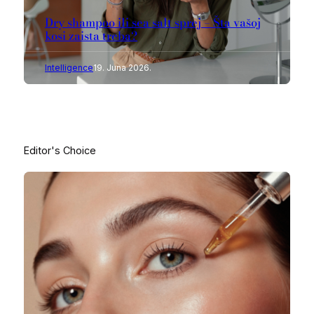
Dry shampoo ili sea salt sprej – Šta vašoj
kosi zaista treba?
Intelligence
19. Juna 2026.
Editor's Choice