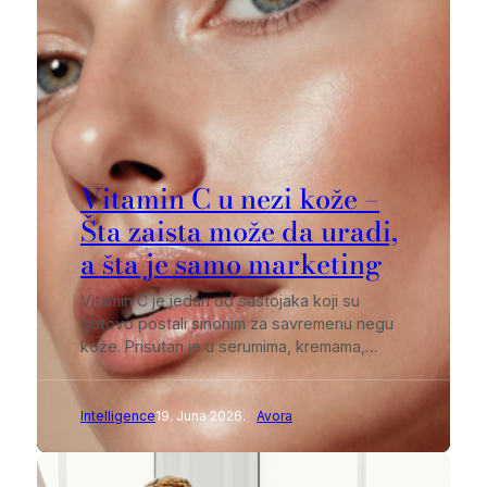
Vitamin C u nezi kože –
Šta zaista može da uradi,
a šta je samo marketing
Vitamin C je jedan od sastojaka koji su
gotovo postali sinonim za savremenu negu
kože. Prisutan je u serumima, kremama,…
Intelligence
19. Juna 2026.
Avora