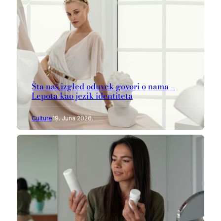
Šta naš izgled oduvek govori o nama –
Lepota kao jezik identiteta
Culture
19. Juna 2026.