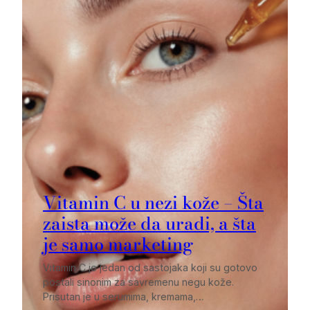
Vitamin C u nezi kože – Šta
zaista može da uradi, a šta
je samo marketing
Vitamin C je jedan od sastojaka koji su gotovo
postali sinonim za savremenu negu kože.
Prisutan je u serumima, kremama,…