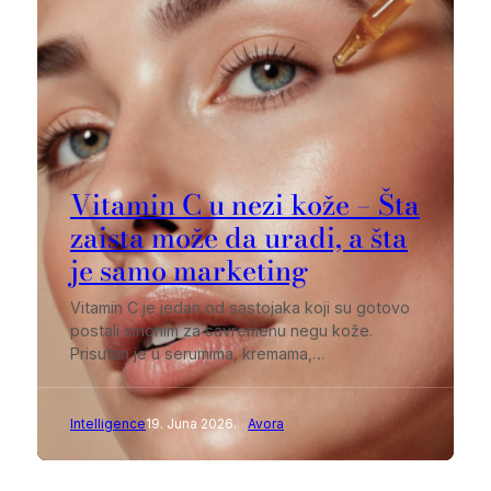
Vitamin C u nezi kože – Šta
zaista može da uradi, a šta
je samo marketing
Vitamin C je jedan od sastojaka koji su gotovo
postali sinonim za savremenu negu kože.
Prisutan je u serumima, kremama,…
Intelligence
19. Juna 2026.
Avora